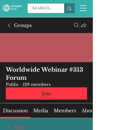
Groups
Worldwide Webinar #313
Forum
Public
·
129 members
Join
Discussion
Media
Members
About
Back