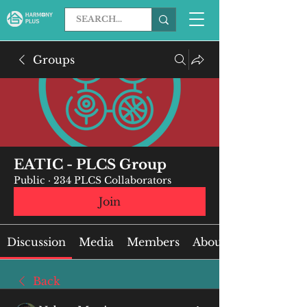
Groups
EATIC - PLCS Group
Public
·
234 PLCS Collaborators
Join
Discussion
Media
Members
About
Back