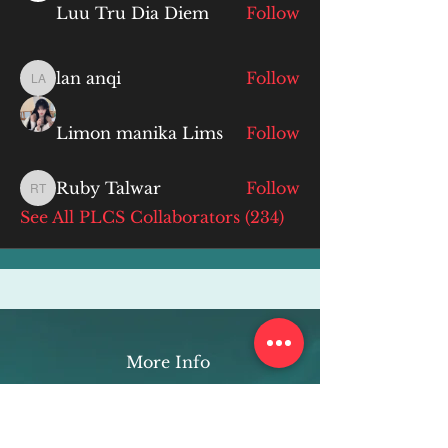
Luu Tru Dia Diem
Follow
lan anqi
Follow
lan anqi
Limon manika Lims
Follow
Ruby Talwar
Follow
Ruby Talwar
See All PLCS Collaborators (234)
More Info
ABOUT
WEBINARS