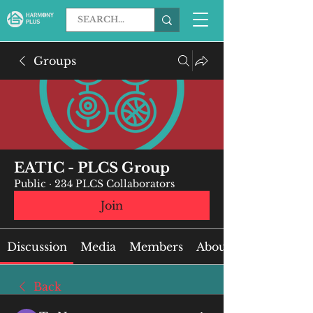
Groups
EATIC - PLCS Group
Public
·
234 PLCS Collaborators
Join
Discussion
Media
Members
About
Back