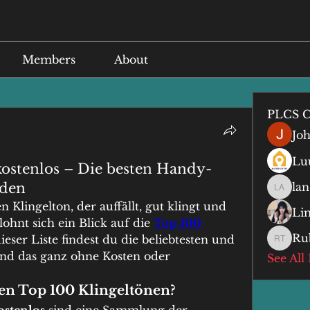
Members
About
PLCS C
Jo
Lu
kostenlos – Die besten Handy-
aden
lan
lan anq
Klingelton, der auffällt, gut klingt und 
Li
ohnt sich ein Blick auf die 
Top 100 
Ru
dieser Liste findest du die beliebtesten und 
Ruby T
nd das ganz ohne Kosten oder 
See All
den Top 100 Klingeltönen?