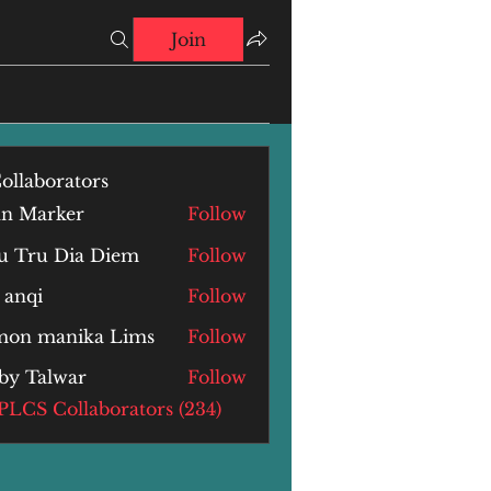
Join
ollaborators
hn Marker
Follow
u Tru Dia Diem
Follow
 anqi
Follow
i
mon manika Lims
Follow
by Talwar
Follow
alwar
 PLCS Collaborators (234)