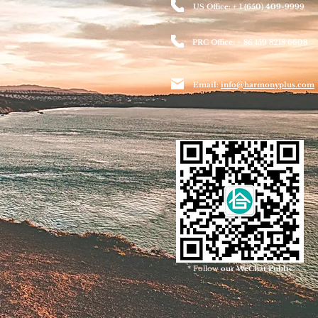
US Office: + 1 (650) 409-9999
PRC Office: + 86 159 8218 6608
Email:
info@harmonyplus.com
* Follow
our WeChat Public