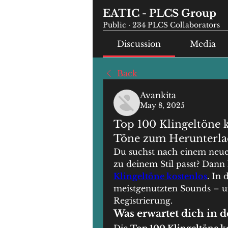
EATIC - PLCS Group
Public
·
234 PLCS Collaborators
Discussion
Media
Back
Avankita
May 8, 2025
Top 100 Klingeltöne 
Töne zum Herunterl
Du suchst nach einem neuen 
zu deinem Stil passt? Dann l
Klingeltöne kostenlos
. In 
meistgenutzten Sounds – u
Registrierung.
Was erwartet dich in 