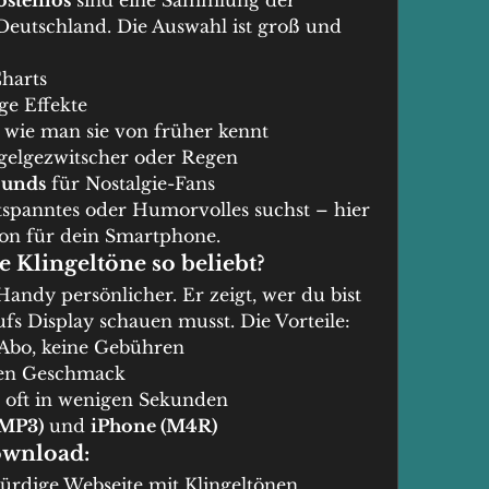
ostenlos
 sind eine Sammlung der 
 Deutschland. Die Auswahl ist groß und 
Charts
ge Effekte
, wie man sie von früher kennt
gelgezwitscher oder Regen
ounds
 für Nostalgie-Fans
spanntes oder Humorvolles suchst – hier 
Ton für dein Smartphone.
 Klingeltöne so beliebt?
andy persönlicher. Er zeigt, wer du bist 
fs Display schauen musst. Die Vorteile:
 Abo, keine Gebühren
den Geschmack
– oft in wenigen Sekunden
(MP3)
 und 
iPhone (M4R)
ownload:
ürdige Webseite mit Klingeltönen.