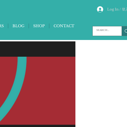
Log In / 登
RS
BLOG
SHOP
CONTACT