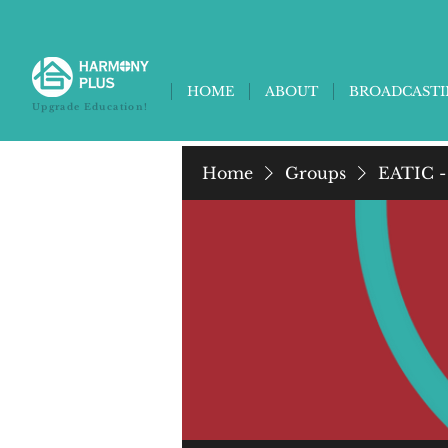
HOME
ABOUT
BROADCAST
Upgrade Education!
Home
Groups
EATIC -