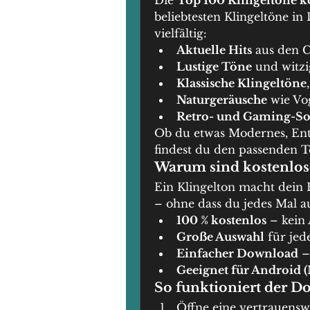
Die 
Top 100 Klingeltöne k
beliebtesten Klingeltöne in
vielfältig:
Aktuelle Hits
 aus den 
Lustige Töne
 und witzi
Klassische Klingeltöne
Naturgeräusche
 wie Vo
Retro- und Gaming-S
Ob du etwas Modernes, Ent
findest du den passenden 
Warum sind kostenlose
Ein Klingelton macht dein H
– ohne dass du jedes Mal au
100 % kostenlos
 – kein
Große Auswahl
 für je
Einfacher Download
 
Geeignet für Android 
So funktioniert der D
Öffne eine vertrauensw