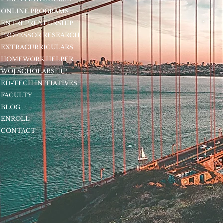
ONLINE PROGRAMS
ENTREPRENEURSHIP
PROFESSOR RESEARCH
EXTRACURRICULARS
HOMEWORK HELPER
WOJ SCHOLARSHIP
ED-TECH INITIATIVES
FACULTY
BLOG
ENROLL
CONTACT