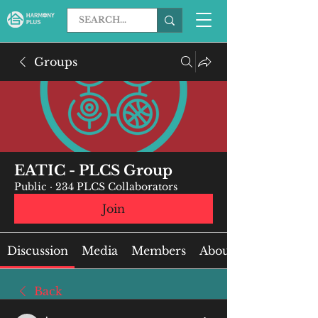
Groups
EATIC - PLCS Group
Public
·
234 PLCS Collaborators
Join
Discussion
Media
Members
About
Back