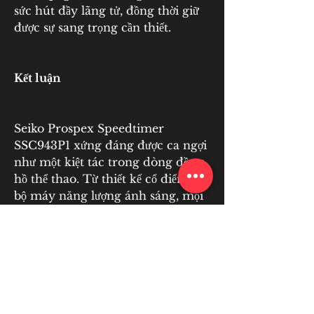
sức hút đầy lãng tử, đồng thời giữ 
được sự sang trọng cần thiết.
Kết luận
Seiko Prospex Speedtimer 
SSC943P1 xứng đáng được ca ngợi 
như một kiệt tác trong dòng đồng 
hồ thể thao. Từ thiết kế cổ điển đến 
bộ máy năng lượng ánh sáng, mọi 
chi tiết của mẫu đồng hồ này đều 
hướng đến sự hoàn thiện tối đa. 
Nếu bạn tìm kiếm một chiếc đồng 
hồ vừa bền bỉ vừa có tính thẩm 
mỹ, Speedtimer SSC943P1 sẽ là 
lựa chọn đáng cân nhắc.