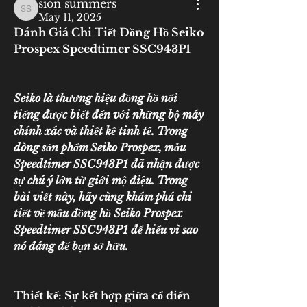
sion summers
sion summers
May 11, 2025
Đánh Giá Chi Tiết Đồng Hồ Seiko 
Prospex Speedtimer SSC943P1
Seiko là thương hiệu đồng hồ nổi 
tiếng được biết đến với những bộ máy 
chính xác và thiết kế tinh tế. Trong 
dòng sản phẩm Seiko Prospex, mẫu 
Speedtimer SSC943P1 đã nhận được 
sự chú ý lớn từ giới mộ điệu. Trong 
bài viết này, hãy cùng khám phá chi 
tiết về mẫu đồng hồ Seiko Prospex 
Speedtimer SSC943P1 để hiểu vì sao 
nó đáng để bạn sở hữu.
Thiết kế: Sự kết hợp giữa cổ điển 