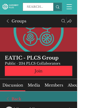
Groups
EATIC - PLCS Group
Public
·
234 PLCS Collaborators
Join
Discussion
Media
Members
About
Back