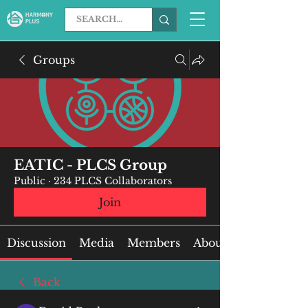
Groups
EATIC - PLCS Group
Public
·
234 PLCS Collaborators
Join
Discussion
Media
Members
About
Back