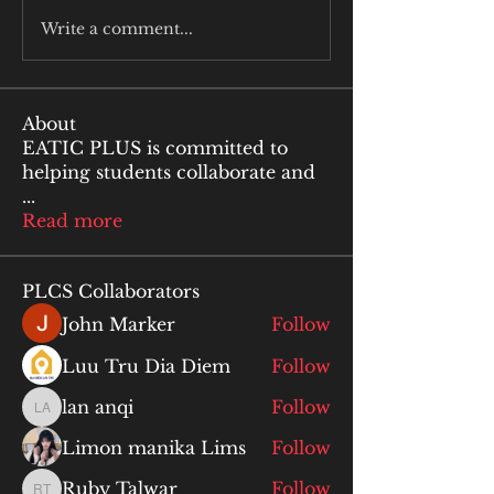
Write a comment...
About
EATIC PLUS is committed to
helping students collaborate and
...
Read more
PLCS Collaborators
John Marker
Follow
Luu Tru Dia Diem
Follow
lan anqi
Follow
lan anqi
Limon manika Lims
Follow
Ruby Talwar
Follow