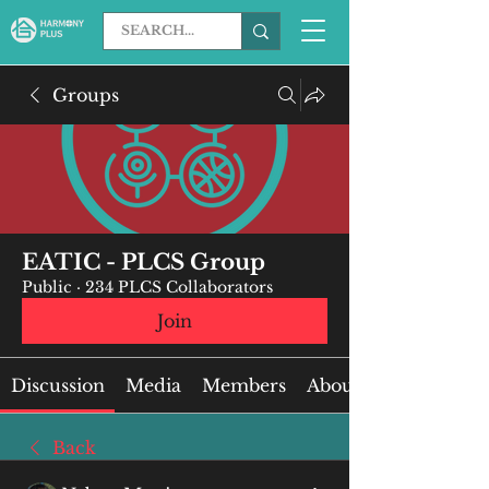
Groups
EATIC - PLCS Group
Public
·
234 PLCS Collaborators
Join
Discussion
Media
Members
About
Back