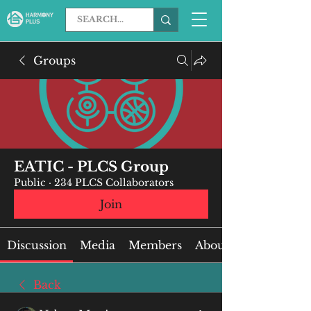
Groups
EATIC - PLCS Group
Public
·
234 PLCS Collaborators
Join
Discussion
Media
Members
About
Back