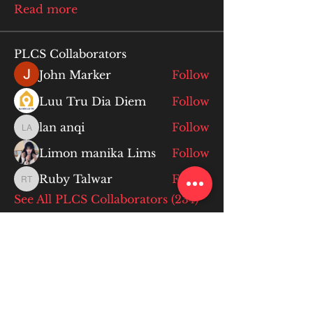
Read more
PLCS Collaborators
John Marker
Follow
Luu Tru Dia Diem
Follow
lan anqi
Follow
lan anqi
Limon manika Lims
Follow
Ruby Talwar
Follow
Ruby Talwar
See All PLCS Collaborators (234)
More Info