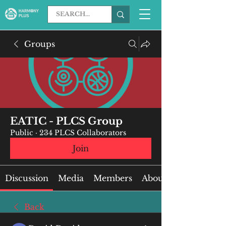
Groups
EATIC - PLCS Group
Public
·
234 PLCS Collaborators
Join
Discussion
Media
Members
About
Back