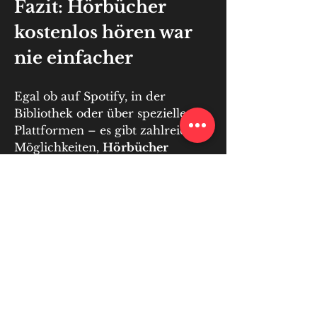
Fazit: Hörbücher 
kostenlos hören war 
nie einfacher
Egal ob auf Spotify, in der 
Bibliothek oder über spezielle 
Plattformen – es gibt zahlreiche 
Möglichkeiten, 
Hörbücher 
kostenlos zu hören
. Nutze diese 
Tipps, entdecke neue Geschichten 
und genieße die Welt der 
gesprochenen Literatur – ganz 
ohne dafür zu bezahlen.
0
0
3
Write a comment...